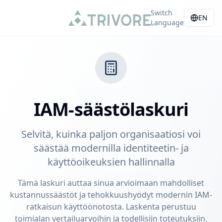
Switch
EN
Language
IAM-säästölaskuri
Selvitä, kuinka paljon organisaatiosi voi
säästää modernilla identiteetin- ja
käyttöoikeuksien hallinnalla
Tämä laskuri auttaa sinua arvioimaan mahdolliset
kustannussäästöt ja tehokkuushyödyt modernin IAM-
ratkaisun käyttöönotosta. Laskenta perustuu
toimialan vertailuarvoihin ja todellisiin toteutuksiin.